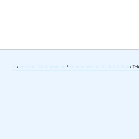
/
Inhouse Telefontraining
/
Kommunikation Telefon E-Mail
/
Tel